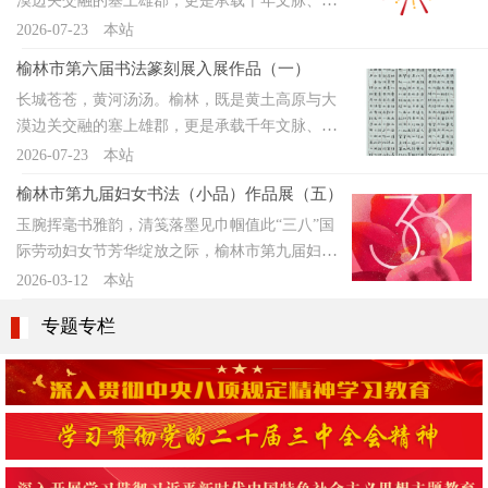
漠边关交融的塞上雄郡，更是承载千年文脉、赓
文脉、应新风。各界书家挥毫寄情，佳作纷至沓
当。
续红色基因的文化厚土。秦汉碑碣的沉雄、陕北
2026-07-23
本站
来，汇作翰墨盛宴。本次参展作品品类宏富，
摩崖的苍劲，早已成为塞上书坛的精神根脉。“南
真、草、隶、篆、行五体齐备，各擅其长。或取
榆林市第六届书法篆刻展入展作品（一）
有兰亭雅韵，北有塞上雄风”——这是榆林书法人
法秦汉之雄强，或追慕晋唐之谨严，或融宋元之
长城苍苍，黄河汤汤。榆林，既是黄土高原与大
的使命担当。榆林市第六届书法篆刻作品展，承
清雅，或承明清之恣肆，更兼陕北独有的质朴雄
漠边关交融的塞上雄郡，更是承载千年文脉、赓
文脉、应新风。各界书家挥毫寄情，佳作纷至沓
浑。点画藏功力，笔墨见襟怀，书家于守正中创
续红色基因的文化厚土。秦汉碑碣的沉雄、陕北
2026-07-23
本站
来，汇作翰墨盛宴。本次参展作品品类宏富，
新，以笔墨抒写塞上情怀，以金石镌刻时代心
摩崖的苍劲，早已成为塞上书坛的精神根脉。“南
真、草、隶、篆、行五体齐备，各擅其长。或取
声。经评委会严谨遴选，作品既深植传统根脉，
榆林市第九届妇女书法（小品）作品展（五）
有兰亭雅韵，北有塞上雄风”——这是榆林书法人
法秦汉之雄强，或追慕晋唐之谨严，或融宋元之
又立足塞上本土，融地域风物、红色底蕴、时代
玉腕挥毫书雅韵，清笺落墨见巾帼值此“三八”国
的使命担当。榆林市第六届书法篆刻作品展，承
清雅，或承明清之恣肆，更兼陕北独有的质朴雄
气象于毫端，兼具黄土厚重之气与当代艺术之
际劳动妇女节芳华绽放之际，榆林市第九届妇女
文脉、应新风。各界书家挥毫寄情，佳作纷至沓
浑。点画藏功力，笔墨见襟怀，书家于守正中创
韵。诸多作品自撰诗文、抒写乡怀
书法（小品）作品网络展如期启幕。本次展览共
2026-03-12
本站
来，汇作翰墨盛宴。本次参展作品品类宏富，
新，以笔墨抒写塞上情怀，以金石镌刻时代心
收到书法作品308件，经初评、复评、终评三轮遴
真、草、隶、篆、行五体齐备，各擅其长。或取
声。经评委会严谨遴选，作品既深植传统根脉，
专题专栏
选，最终评出优秀奖 15 幅、入展作品 59 幅、入
法秦汉之雄强，或追慕晋唐之谨严，或融宋元之
又立足塞上本土，融地域风物、红色底蕴、时代
选作品 25 幅。尺素铺宣，笔墨含情，榆林巾帼以
清雅，或承明清之恣肆，更兼陕北独有的质朴雄
气象于毫端，兼具黄土厚重之气与当代艺术之
笔为媒，将温婉气质与坚韧风骨凝于笔端，既承
浑。点画藏功力，笔墨见襟怀，书家于守正中创
韵。诸多作品自撰诗文、抒写乡怀
中华书法千年雅脉，亦展新时代女性昂扬风采，
新，以笔墨抒写塞上情怀，以金石镌刻时代心
以墨韵传情，致敬每一份笔墨热爱与巾帼担当。
声。经评委会严谨遴选，作品既深植传统根脉，
向身边每一个努力生活 闪闪发光的“她”致敬！祝
又立足塞上本土，融地域风物、红色底蕴、时代
您“三八”妇女节快乐!榆林市第九届妇女书法（小