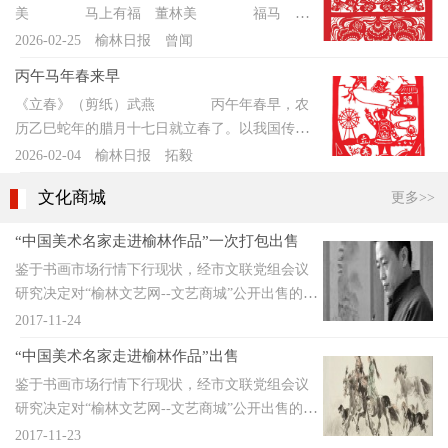
精神风貌。演员们踏鼓起舞、进退腾挪，铿锵激
美 马上有福 董林美 福马 万
就、颂民生幸福、讲黄土新风，兼具地域特色与
造陕北说书大会等标志性品牌活动，汇聚省内外
昂的鼓点瞬间点燃现场氛围
玉梅 天马行空 陈艳芬 花团锦
2026-02-25
榆林日报 曾闻
时代气息，赢得现场观众阵阵掌声。本次活动由
优秀艺人交流竞技；持续开展曲艺“六进”惠民演
簇 隋岩峰 马上有喜 武燕 马
中国曲艺家协会、河南省文联、河南省文旅厅、
出，年均演出60余场，覆盖乡村、社区、校园、
丙午马年春来早
上来财 董林美 寿马 万玉梅
平顶山市人民政府主办，《曲艺》杂志社、河南
景区、企业，群众文化获得感不断增强。榆林曲
《立春》（剪纸）武燕 丙午年春早，农
马上封侯 董林美 马上富贵 高
省曲艺家协会、中共平顶山市委宣传部、平顶山
协被中国曲艺节协会评为全国先进基层曲协组
历乙巳蛇年的腊月十七日就立春了。以我国传统
利 银蛇腾空去，天马飞奔来。丙午
市文联、平顶山市文广旅局、中共宝丰县委、宝
织。人才传承成效突
纪年法，从是日起，就算进入了春天，也进入了
2026-02-04
榆林日报 拓毅
马年欢腾而至，今天就闻着马鸣的气息细数一
丰县人民政府承办，以“说唱新场景·麦田展风
丙午马年；也就是说，这天生下的孩子就不再属
番。马年话马，别样情趣。 马在中华民族的
华”为主题，汇聚全国曲艺精华，在广袤的麦田里
文化商城
更多>>
巳蛇小龙，而应属午马，是可爱的小“马
文化中地位极高，具有一系列的象征和寓
搭台演唱，原汁原味地还原了传统书会的热闹场
驹”了。 在我国古代漫长的农业社会里，作为
意。 龙马精神是中华民族自古以来所崇尚的
景，为父老乡亲献上了一场高水准、接地气、有
“中国美术名家走进榆林作品”一次打包出售
六畜的马、牛、羊、猪、狗、鸡，一直都是重要
奋斗不止、自强不息的进取向上的民族精神。祖
深度的曲艺盛宴。马街书会此次吸
鉴于书画市场行情下行现状，经市文联党组会议
的生产资料，承载着耕作、运输、狩猎、守护、
先们认为，龙马就是仁马，它是黄河的精灵，是
研究决定对“榆林文艺网--文艺商城”公开出售的4
肉食供给等多元功能，并深刻影响了农耕文化与
炎黄子孙的化身，代表了华夏民族的主体精神。
尺美术作品（含4尺）共12幅一次性打包折价出
民俗传统。“六畜”之概念源于我国古代农业社
2017-11-24
祖先们在世界观里已经把龙马等同于纯阳的乾，
售。原价人民币壹拾玖万元整（190000元），现
会，最早见于《周礼》《左传》等古籍，并通过
它是刚健、明亮、热烈、高昂、升腾、饱满、昌
“中国美术名家走进榆林作品”出售
折后共计人民币壹拾叁万元整（13...
《三字经》“马牛羊，鸡犬豕。此六畜，人所
盛、发达的代名词。 《易经》中干脆说“乾为
鉴于书画市场行情下行现状，经市文联党组会议
饲”的记载，广为流传。六畜中，马之所以居于首
马
研究决定对“榆林文艺网--文艺商城”公开出售的最
位，主要是因为它既可服务于征战讨伐，又可使
后四副8尺大幅画作，每幅7折调价出售，欢迎报
2017-11-23
役于农业生产劳动。在陕北，几乎每个村庄的寺