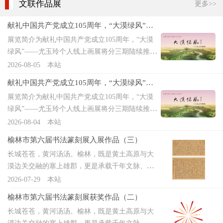
文联作品展
更多>>
献礼中国共产党成立105周年，“大漠绿风”尤
玉玲线上画展（第三期）
展览简介为献礼中国共产党成立105周年，“大漠
绿风”——尤玉玲个人线上画展将分三期陆续推
出。展览立足榆林七十余年治沙兴绿的伟大实
2026-08-05
本站
践，以笔墨定格毛乌素沙地860万亩荒漠披绿、榆
献礼中国共产党成立105周年，“大漠绿风”尤
林获评国家森林城市的生态奇迹，生动呈现代代
玉玲线上画展
展览简介为献礼中国共产党成立105周年，“大漠
传承的治沙精神。本土画家尤玉玲常年扎根大漠
绿风”——尤玉玲个人线上画展将分三期陆续推
写生，用质朴笔触记录家乡从沙海到绿洲的沧桑
出。展览立足榆林七十余年治沙兴绿的伟大实
2026-08-04
本站
蝶变，其多幅获奖典藏佳作将集中亮相。本次线
践，以笔墨定格毛乌素沙地860万亩荒漠披绿、榆
上展既是画家艺术成果的全面呈现，更是以宣纸
榆林市第六届书法篆刻展入展作品（三）
林获评国家森林城市的生态奇迹，生动呈现代代
书写的榆林生态文明史诗，彰显文艺工作者扎根
长城苍苍，黄河汤汤。榆林，既是黄土高原与大
传承的治沙精神。本土画家尤玉玲常年扎根大漠
乡土、讴歌时代、以艺传扬治沙精神的责任担
漠边关交融的塞上雄郡，更是承载千年文脉、赓
写生，用质朴笔触记录家乡从沙海到绿洲的沧桑
当。
续红色基因的文化厚土。秦汉碑碣的沉雄、陕北
2026-07-29
本站
蝶变，其多幅获奖典藏佳作将集中亮相。本次线
摩崖的苍劲，早已成为塞上书坛的精神根脉。“南
上展既是画家艺术成果的全面呈现，更是以宣纸
榆林市第六届书法篆刻展获奖作品（二）
有兰亭雅韵，北有塞上雄风”——这是榆林书法人
书写的榆林生态文明史诗，彰显文艺工作者扎根
长城苍苍，黄河汤汤。榆林，既是黄土高原与大
的使命担当。榆林市第六届书法篆刻作品展，承
乡土、讴歌时代、以艺传扬治沙精神的责任担