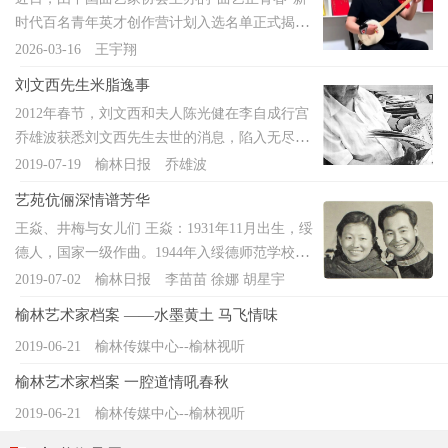
堡人，近代陕北著名学者、地方志大家、西夏学
时代百名青年英才创作营计划入选名单正式揭
研究先驱，亦是横山首位留日学生。曹颖僧先生
晓。榆林市横山区曲艺家协会主席孙占东成功入
2026-03-16
王宇翔
自幼笃志好学，1895年入私塾，两年间完成启蒙
选国家级人才培育项目。“曲艺正青春”新时代百
学业，后入怀远县高等小学堂就读，1906年考入
刘文西先生米脂逸事
名青年英才创作营计划是中国曲协面向“十五
榆林中学，1909年赴西安两级师范学院深造，打
2012年春节，刘文西和夫人陈光健在李自成行宫
五”时期曲艺事业发展大局作出的战略性安排，于
下坚实旧学与新学根基。1913年，他以优异成绩
乔雄波获悉刘文西先生去世的消息，陷入无尽的
2025年12月31日在北京正式启动。该计划以高质
考取留日资格，东渡日本攻读政法，两度求学，
悲痛之中。刘文西先生是陕北人民的老朋友，在
2019-07-19
榆林日报 乔雄波
量曲艺创作为抓手，聚焦青年曲艺人才组织化机
1917年学成归国，后又入北京大学史学系深造，
60年漫长的艺术生涯中，走遍了陕北大地的村村
制化培育，旨在通过集中培训、名师辅导、实地
融通中外学识，兼具法治视野与史学素养。学成
艺苑伉俪深情谱芳华
队队、沟沟岔岔，创作了《毛主席和...
采风、分组训练、作品打磨、集中竞演、专场演
归来，曹颖僧先生始终心系桑梓，投身地方治理
王焱、井梅与女儿们 王焱：1931年11月出生，绥
出等全流程培育模式，努力培育一批崇德尚艺、
与文化教育。他历任陕北道视学、陕北联合县立
德人，国家一级作曲。1944年入绥德师范学校；
充分展现新时代曲艺活力魅力的青年英才，推出
榆林
1947年毕业，同年参加绥德地区文工团；1951年
2019-07-02
榆林日报 李苗苗 徐娜 胡星宇
一批反映时代精神、弘扬社会风尚的曲艺精品力
加入中国共产党；1965年毕业于中央音乐学院作
作。孙占东，1983年5月生，榆林市横山区党岔镇
榆林艺术家档案 ——水墨黄土 马飞情味
曲系。曾任陕西省乐团团长。系中...
人，陕北说书国家级非物质文化遗产传承人，现
2019-06-21
榆林传媒中心--榆林视听
任中国曲艺家协会会员，榆林市横山区曲艺家协
榆林艺术家档案 一腔道情吼春秋
会主席，横山
2019-06-21
榆林传媒中心--榆林视听