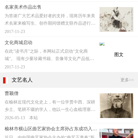
名认购,联系电话：6669684 ...
庙里都敬奉有马王爷，其形象是四条臂膀、三只
名家美术作品出售
眼睛，面目红赤而狰狞。在人们的心
为答谢广大艺术品爱好者的支持，现将历年来美
术名家来榆写生、创作期间馈赠文联作品进行展
售，展售名家作品均按市场价进行销售，作者均
2017-11-23
是中国美协会员，保真迹。各位抓紧时间抢购。
文化商城启动
另有少量珍藏书籍、音像等文化产品...
在此“读书月”之际，本网站正式启动“文化商
城”。 现有少量珍藏书籍、音像等文化产品低价
出售，请各位及时申购。 联系方法：QQ
2017-11-23
20400337 联系人：吕波 榆林市文学艺术界联合会
文艺名人
更多>>
...
曹颖僧
在榆林近现代文化史上，有一位学贯中西、深耕
乡土、笔耕不辍的学人，他以一生心血梳理塞上
历史、考证西夏文脉、编纂地方史志，为陕北留
2026-05-13
本站
下珍贵的文化遗产。他就是曹颖僧（1888—
榆林市横山区曲艺家协会主席孙占东成功入选
1962），名思聪，号圁滨山人，榆林横山区响水
国家级人才培育项目
近日，由中国曲艺家协会主办的“曲艺正青春”新