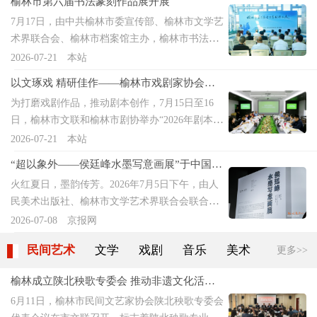
榆林市第六届书法篆刻作品展开展
教授的讲座，聚焦当代书法创作痛点，系统解读
下”—— 中国书法城・乌海沿黄城市书法作品巡
体。展览特设榆林籍19位开国将军与老红军王功
7月17日，由中共榆林市委宣传部、榆林市文学艺
生活与书法的深层关联。他提出，艺术意义上的
展在榆林市档案馆开展，乌海市文联交流团与榆
昌素描肖像专题展区，本土艺术家以素描再现先
术界联合会、榆林市档案馆主办，榆林市书法家
生活包含烟火气、通人际、入内心、识更替四个
林市文联相关负责人一同观展品评。本次展览汇
辈风采，
协会承办的“榆林市第六届书法篆刻作品展”在市
2026-07-21
本站
维度，创作的关键在于投入与共情，将“我”融入
集 80 位书法家精品力作，聚焦黄河文化主题，笔
档案馆隆重开展。开幕式上，市书协常务副主席
生活体验。他辨析写字、书法、书法艺术的边
墨雄浑、意境深远，生动展现了沿黄城市的人文
以文琢戏 精研佳作——榆林市戏剧家协会举
王绍祖介绍展览情况并宣布获奖名单，获奖作者
界，强调书法贵在"如其人"，当下作品油滑、肤
气韵与文艺积淀。两地文联文艺工作交流座谈会
办2026年剧本改稿会
为打磨戏剧作品，推动剧本创作，7月15日至16
代表杜银东、王冬梅发表获奖感言，市文联党组
浅、同质化，根源在于创作者缺失生活积淀与生
观展结束后，两地文联召开文艺工作交流
日，榆林市文联和榆林市剧协举办“2026年剧本改
书记、主席张腊梅讲话，市决策咨询委员会主
命淬炼。结合《兰亭序》《祭侄文稿》等经典与
稿会”。市文联副主席王建出席并讲话，市剧协主
2026-07-21
本站
任、市委原一级巡视员苗丰宣布开幕。开幕式由
个人自作诗书，张胜伟指出，生活的真切触动是
席康世进主持改稿会。为了确保本次剧本改稿会
市文联党组成员、副主席王建主持。出席开幕式
创作起点，真实生活是书法的“一眼活水”。面对
“超以象外——侯廷峰水墨写意画展”于中国美
取得实效，特别邀请六位高校教授、文艺评论
的领导和嘉宾还有：市人大常委会原一级巡视员
AI与虚拟时代，他重申技术无法替代生命痛感与
术馆盛大启幕
火红夏日，墨韵传芳。2026年7月5日下午，由人
家、戏剧专家组成专家指导评审组，全程负责剧
刘维平，中国书协第八届副主席、西安美术学院
精神温度，呼吁书者扎根生活、以诗眼观世、以
民美术出版社、榆林市文学艺术界联合会联合主
本审阅、点评、指导改稿、专业评审工作。陕西
教授张胜伟，市委副秘书长、档案馆馆长徐杰，
诗意入墨，实
办，北京紫苑书院承办，北京人文研修学院、陕
2026-07-08
京报网
省文艺评论家协会副主席、陕西省艺术研究院原
市委宣传部二级调研员安涛，市文联党组成员、
西省各界书画院、神木市文化产业投资集团有限
院长、著名文艺评论家丁科民陕西省戏剧家协会
秘书长雷亮，市书协名誉主席杜如九，内蒙古书
民间艺术
文学
戏剧
音乐
美术
舞蹈
更多>>
公司、神木市延安精神研究会协办，中国美术馆
副主席、陕西师范大学教授、中国剧协理论评论
协理事马建明，延安市书协副主席王凌和贺强
研究馆员邓锋担任学术主持的“超以象外——侯廷
专委会委员穆海亮 陕西实验话剧院副院长、一级
等。张腊梅强调，书法是中华优秀传统文化的璀
榆林成立陕北秧歌专委会 推动非遗文化活态
峰水墨写意画展”，在中国美术馆隆重开幕。展览
导演、全国导演“领军人才”、陕西省“六个一
璨瑰宝，是承载塞上文脉、彰
传承创新发展
6月11日，榆林市民间文艺家协会陕北秧歌专委会
由中国美术馆展览部主任邵晓峰先生主持，中国
批”人才仝斌 陕西省戏剧家协会组联部主任、剧