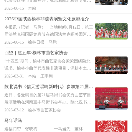
代表会议在市文联召开，标志着陕北秧歌专业委
美术馆副馆长李美娜、人民美术出版社总编辑王
作家、陕西“百青”文艺家雷琳静陕西省作协副主
员会正式组建成立。全市秧歌艺人、基层文艺骨
远、中国美术家协会副主席贾广健、学术主持邓
2026-06-15
本站
席、教授、文艺理论家龙云榆林大学文学院原院
干代表参会，共商陕北秧歌传承保护与创新发展
锋、中央美院教授张立辰、榆林市文联主席张腊
长、教授、文艺评论家贺智利改稿会共收录6部本
2026中国陕西榆林非遗表演暨文化旅游推介活
工作。市文联党组成员、副主席王建出席并讲
梅、北京紫苑书院院长胡萍以及展览作者侯廷峰
土优秀原创
动在法国巴黎举行
本报讯（记者 马腾） 当地时间6月12日，第三
话，会议由市民间文艺家协会主席田小元主持。
先后致辞，为本次展览所取得的成绩给予了充分
届法兰克福国际龙舟节在德国法兰克福美因河畔
会议宣读了关于成立陕北秧歌专委会的批复及组
的肯定。出席开幕式的主要领导和嘉宾，他们
拉开帷幕。榆林非遗代表团携横山老腰鼓、陕北
2026-06-15
榆林日报 马腾
织架构。老一辈秧歌艺人朱绪光、曹宏信围绕传
是：中纪委驻人民日报社纪检组原副组长潘选民
民歌、陕北说书等饱含黄土风情的节目登台展
统曲目抢救、套路整理留存、基层艺人扶持等工
先生、人民日报社原副社长张建星先生、中国美
回望｜这五年·榆林市曲艺家协会
演，浓郁的中华民俗风韵闪耀国际盛会。 据
作交流经验、提出建议。会议审议确定专委会年
术家协会副主席、中国
“十四五”期间，榆林市曲艺家协会紧紧围绕陕北
悉，法兰克福国际龙舟节是当地颇具影响力的跨
度重点工作，明确聚焦人才培育、惠民展演、非
说书、榆林小曲等代表性非遗项目，深耕本土、
国文体交流活动，依托端午文化搭建起中外沟通
遗挖掘、创新创作四项重点任务。会议指出，陕
守正创新，各项工作取得了不俗成绩。 精品创作
2026-03-31
本站 王宇翔
的桥梁，吸引多国演出团队、海外华侨华人与当
北秧歌是榆林极具代表性的民间非遗艺术。专委
成果丰硕。紧扣脱贫攻坚、乡村振兴、新时代文
地民众共同参与。本届龙舟节开幕式汇聚33个风
会将充分发挥平台纽带作用，常态化开展技艺交
陕北说书《信天游唱响新时代》参加第21届马
明实践等主题，创排一批接地气、有温度、叫得
格多元、品类丰富的中外文艺节目，其中榆林非
流、研讨培训和公益惠民演出，系统梳理、抢救
街书会优秀曲艺节目展演活动
近日，备受瞩目的第21届马街书会优秀曲艺节目
响的曲艺作品，《大风起兮》《五女河上》等多
遗系列节目独具特色、精彩吸睛，成为整场展演
留存本土传统秧歌资源，扎实守好本土民俗文化
展演活动在河南宝丰马街书会举办。陕北说书
部陕北说书作品成功入围中国曲艺牡丹奖决赛、
的一大亮点。 开幕式展演环节，拥有千年历
根脉。会议强调，要坚守为民
《信天游唱响新时代》受邀参加。由陕西省曲艺
2026-03-12
榆林市曲艺家协会
获得陕西省曲艺牡丹奖，多次参加中国曲艺节、
史的国家级非遗代表性项目横山老腰鼓率先登台
家协会报送，榆林市曲艺家协会、榆林市横山区
马街书会等国家级展演活动，榆林曲艺知名度显
亮相。这项起源于古代军旅的传统艺术，粗犷豪
马年话马
文化馆共同表演的陕北说书《信天游唱响新时
著提升。品牌活动影响深远。承办中国文联主办
放、刚劲有力，生动展现出陕北人民昂扬向上的
送福门帘 张晓梅 一马当先 董林
代》将传统曲调与信天游旋律融合，唱发展成
的纪念韩起祥诞辰110周年专场演出活动；精心打