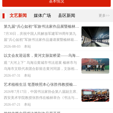
基本情况
文艺新闻
媒体广场
县区新闻
更多>>
第九届“兵心如初”军旅书法家作品展暨榆林籍
开国将军素描肖像展正式启幕
7月30日，庆祝中国人民解放军建军99周年第九
届“兵心如初”军旅书法家作品邀请展暨榆林籍开
国将军素描肖像展拉开帷幕。本次展览由榆林市
2026-08-03
本站
人大常委会办公室、榆林市文学艺术界联合会、
以文会友迎远客，黄河文脉架桥梁——乌海市
榆林市退役军人事务局联合举办，以书画艺术礼
文联来榆开展文艺交流采风活动
观 “大河上下” 乌海沿黄城市书法巡展 榆林市与
赞人民军队，追忆榆林革命先辈光辉征程。开幕
乌海市文联代表团合影留念黄河同源，文脉相
式由榆林市人大常委会秘书长杨啸中主持。榆林
连。7 月 27 日至 29 日，乌海市文联交流团来到
2026-07-31
本站
籍开国将军后人、全国各地军旅书法家代表、文
榆林开展跨区域文艺交流采风。活动紧扣传承弘
艺工作者及书画爱好者出席活动。据介绍，该展
艺术植根生活 笔墨映照本心张胜伟教授榆林
扬黄河文化的主题，以黄河文脉为主线，通过作
览自2026年3月启动征稿，历经四个多月筹备，征
讲座阐释书法创作本源
2026年7月17日，中国书法家协会第八届副主席、
品观展、座谈研讨、实地采风等多种形式，深化
集将军题贺、名家贺作21幅。参展艺术家均为现
西安美术学院教授张胜伟在榆林举办《书法与生
榆林、乌海两地文艺领域交流互鉴。参观“大河上
役或退役军人、中国书法家协会会员。创作者围
活:书法创作的底层逻辑》专题讲座，当地书法爱
2026-07-21
本站
下”乌海沿黄城市书法巡展7 月 27 日上午，由乌
绕“军旅荣光”“塞上榆林”两大主题创作，精选76
好者、文艺工作者与高校师生到场聆听。张胜伟
海市文联、榆林市文联联合主办的 “大河上
幅书法佳作展出，涵盖真、草、隶、篆多种书