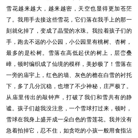
雪花越来越大，越来越密，天空也显得更加苍茫
了。我用手去接这些雪花，它们落在我手上的那一
刻就化掉了，变成了晶莹的水珠。我拉着孩子们的
手，跑去不远的小公园，小公园里有桃树、杏树，
最多的是松树。雪落在高低起伏的树上，层峦叠
嶂，顿时编织成了仙境的模样，美妙极了！雪落在
一旁的庙宇上，红色的墙、灰色的檐在白雪的衬托
下，多了几分沉稳，也增了不少神秘，庄严极了。
从庙里传出的敲钟声，打破了我们和雪共有的静
谧。孩子们趁我没注意，一个雪球打过来，顿时，
雪球在我身上盛开成一朵白色的雪莲花。我并没有
急着拍掉它，忍不住，如贪吃的小孩一般用食指沾